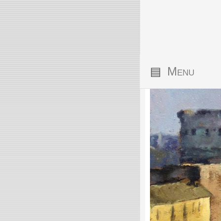
▤
Menu