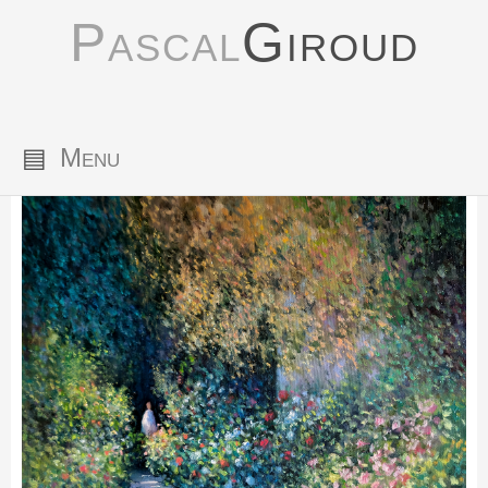
Pascal
Giroud
▤
Menu