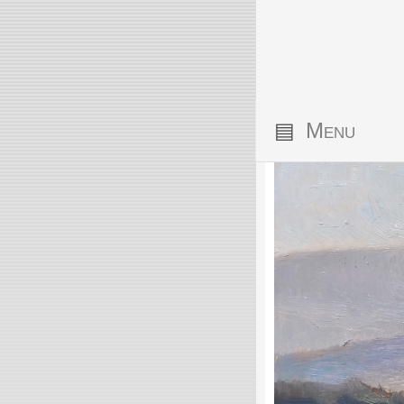
▤
Menu