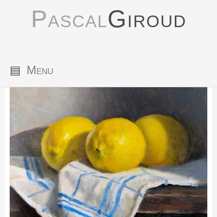
Pascal
Giroud
▤
Menu